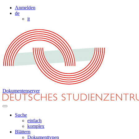
Anmelden
de
it
Dokumentenserver
Suche
einfach
komplex
Blättern
Dokumenttypen