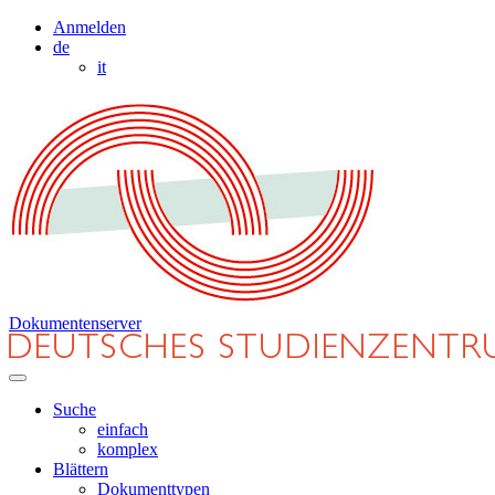
Anmelden
de
it
Dokumentenserver
Suche
einfach
komplex
Blättern
Dokumenttypen