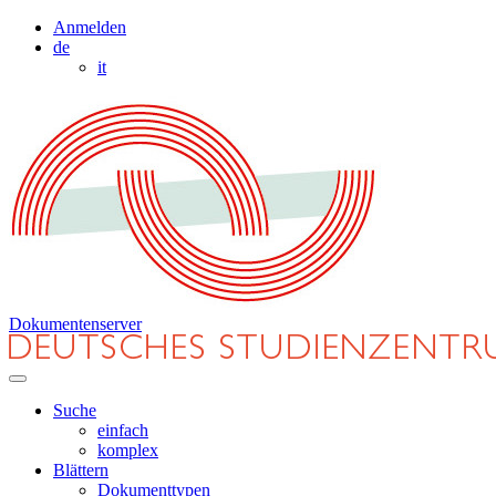
Anmelden
de
it
Dokumentenserver
Suche
einfach
komplex
Blättern
Dokumenttypen