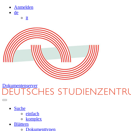
Anmelden
de
it
Dokumentenserver
Suche
einfach
komplex
Blättern
Dokumenttypen