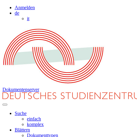
Anmelden
de
it
Dokumentenserver
Suche
einfach
komplex
Blättern
Dokumenttypen