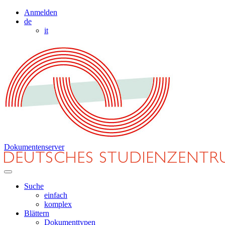
Anmelden
de
it
Dokumentenserver
Suche
einfach
komplex
Blättern
Dokumenttypen