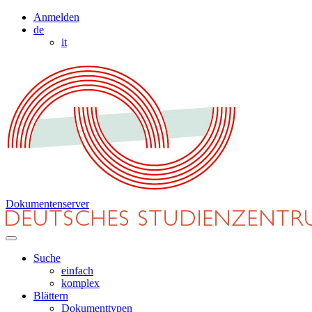
Anmelden
de
it
Dokumentenserver
Suche
einfach
komplex
Blättern
Dokumenttypen