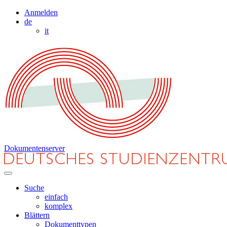
Anmelden
de
it
Dokumentenserver
Suche
einfach
komplex
Blättern
Dokumenttypen