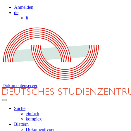
Anmelden
de
it
Dokumentenserver
Suche
einfach
komplex
Blättern
Dokumenttypen