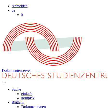
Anmelden
de
it
Dokumentenserver
Suche
einfach
komplex
Blättern
Dokumenttypen