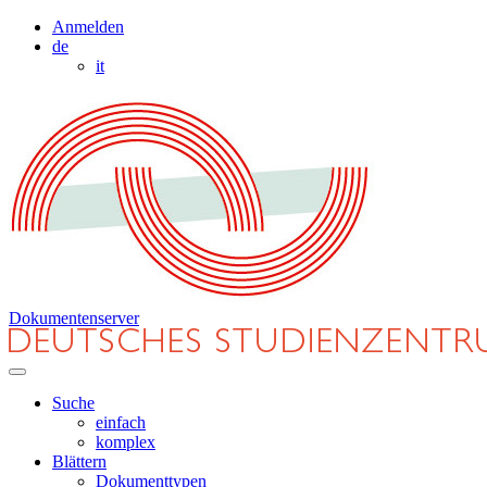
Anmelden
de
it
Dokumentenserver
Suche
einfach
komplex
Blättern
Dokumenttypen