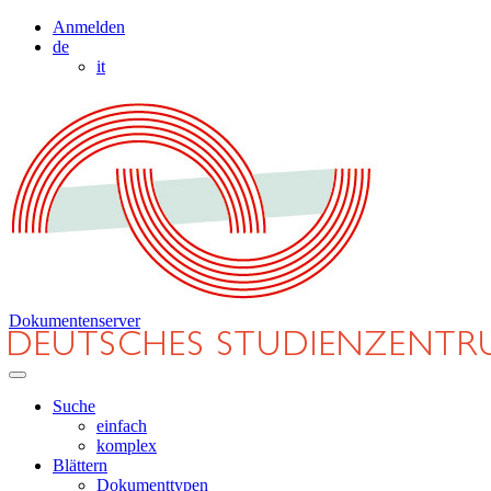
Anmelden
de
it
Dokumentenserver
Suche
einfach
komplex
Blättern
Dokumenttypen