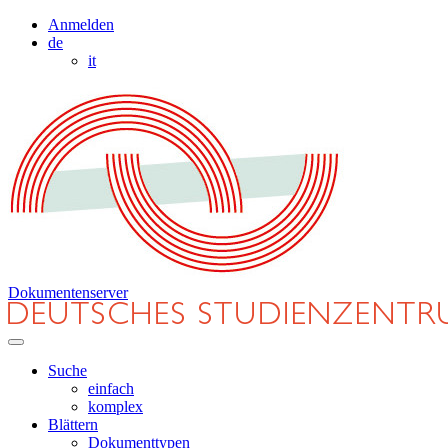
Anmelden
de
it
Dokumentenserver
Suche
einfach
komplex
Blättern
Dokumenttypen