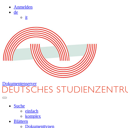
Anmelden
de
it
Dokumentenserver
Suche
einfach
komplex
Blättern
Dokumenttypen