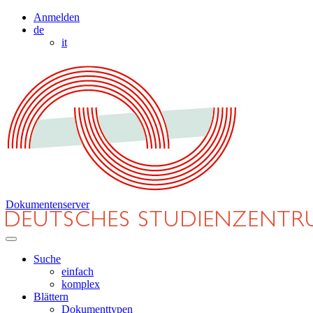
Anmelden
de
it
Dokumentenserver
Suche
einfach
komplex
Blättern
Dokumenttypen