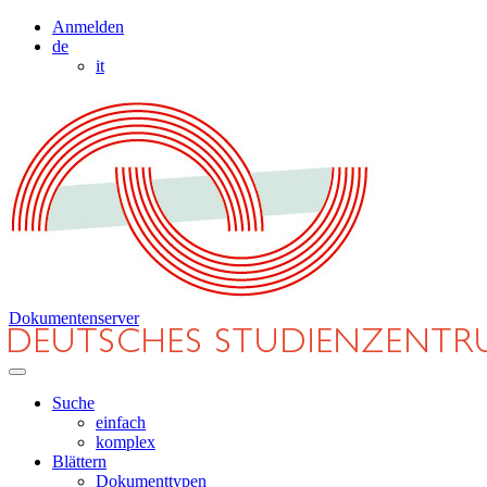
Anmelden
de
it
Dokumentenserver
Suche
einfach
komplex
Blättern
Dokumenttypen