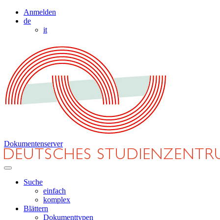
Anmelden
de
it
Dokumentenserver
Suche
einfach
komplex
Blättern
Dokumenttypen