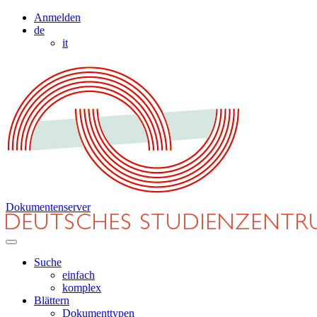
Anmelden
de
it
Dokumentenserver
Suche
einfach
komplex
Blättern
Dokumenttypen