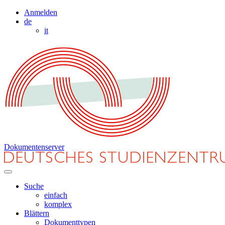
Anmelden
de
it
Dokumentenserver
Suche
einfach
komplex
Blättern
Dokumenttypen