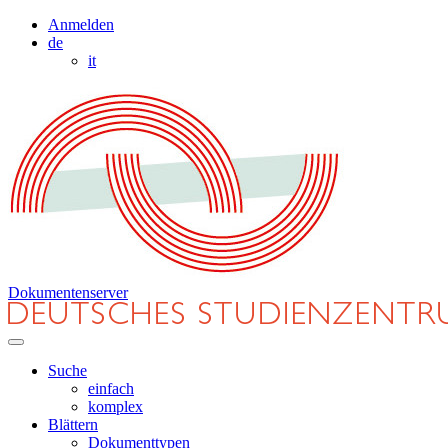
Anmelden
de
it
Dokumentenserver
Suche
einfach
komplex
Blättern
Dokumenttypen