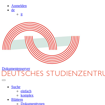
Anmelden
de
it
Dokumentenserver
Suche
einfach
komplex
Blättern
Dokumenttypen