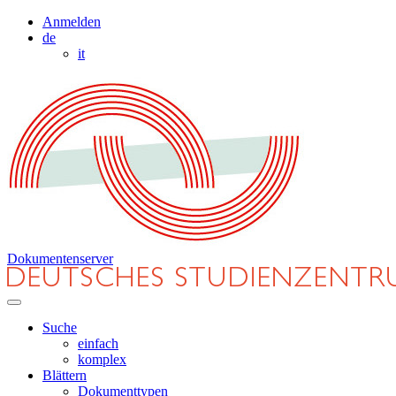
Anmelden
de
it
Dokumentenserver
Suche
einfach
komplex
Blättern
Dokumenttypen