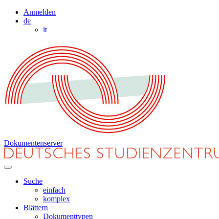
Anmelden
de
it
Dokumentenserver
Suche
einfach
komplex
Blättern
Dokumenttypen