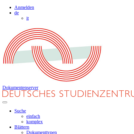
Anmelden
de
it
Dokumentenserver
Suche
einfach
komplex
Blättern
Dokumenttypen