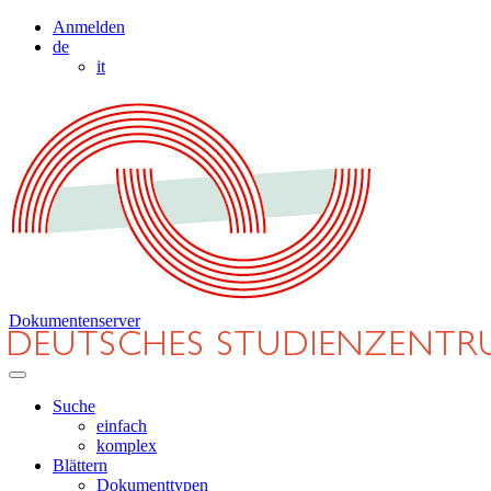
Anmelden
de
it
Dokumentenserver
Suche
einfach
komplex
Blättern
Dokumenttypen