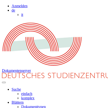
Anmelden
de
it
Dokumentenserver
Suche
einfach
komplex
Blättern
Dokumenttypen