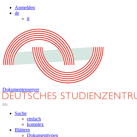
Anmelden
de
it
Dokumentenserver
Suche
einfach
komplex
Blättern
Dokumenttypen