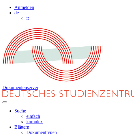
Anmelden
de
it
Dokumentenserver
Suche
einfach
komplex
Blättern
Dokumenttypen