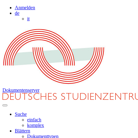
Anmelden
de
it
Dokumentenserver
Suche
einfach
komplex
Blättern
Dokumenttypen