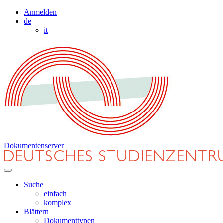
Anmelden
de
it
Dokumentenserver
Suche
einfach
komplex
Blättern
Dokumenttypen