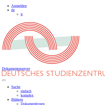
Anmelden
de
it
Dokumentenserver
Suche
einfach
komplex
Blättern
Dokumenttypen