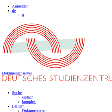
Anmelden
de
it
Dokumentenserver
Suche
einfach
komplex
Blättern
Dokumenttypen