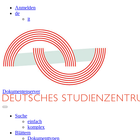
Anmelden
de
it
Dokumentenserver
Suche
einfach
komplex
Blättern
Dokumenttypen