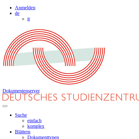
Anmelden
de
it
Dokumentenserver
Suche
einfach
komplex
Blättern
Dokumenttypen