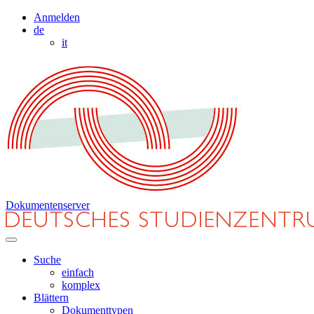
Anmelden
de
it
Dokumentenserver
Suche
einfach
komplex
Blättern
Dokumenttypen