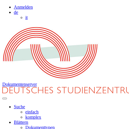
Anmelden
de
it
Dokumentenserver
Suche
einfach
komplex
Blättern
Dokumenttypen