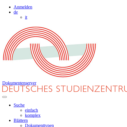
Anmelden
de
it
Dokumentenserver
Suche
einfach
komplex
Blättern
Dokumenttypen