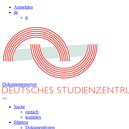
Anmelden
de
it
Dokumentenserver
Suche
einfach
komplex
Blättern
Dokumenttypen