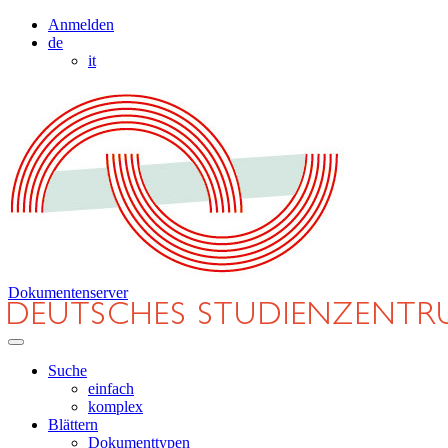
Anmelden
de
it
Dokumentenserver
Suche
einfach
komplex
Blättern
Dokumenttypen