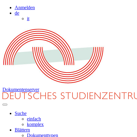
Anmelden
de
it
Dokumentenserver
Suche
einfach
komplex
Blättern
Dokumenttypen