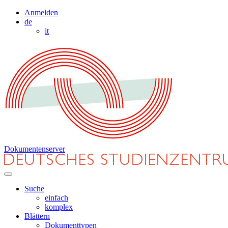
Anmelden
de
it
Dokumentenserver
Suche
einfach
komplex
Blättern
Dokumenttypen