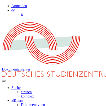
Anmelden
de
it
Dokumentenserver
Suche
einfach
komplex
Blättern
Dokumenttypen