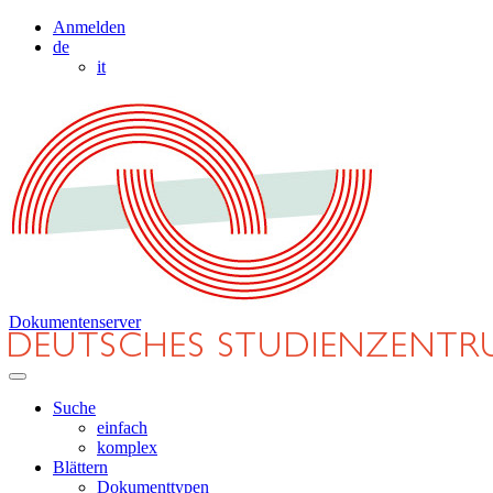
Anmelden
de
it
Dokumentenserver
Suche
einfach
komplex
Blättern
Dokumenttypen