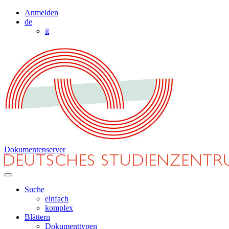
Anmelden
de
it
Dokumentenserver
Suche
einfach
komplex
Blättern
Dokumenttypen