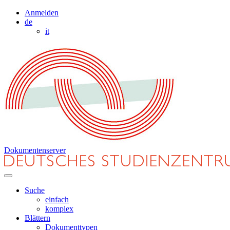
Anmelden
de
it
Dokumentenserver
Suche
einfach
komplex
Blättern
Dokumenttypen