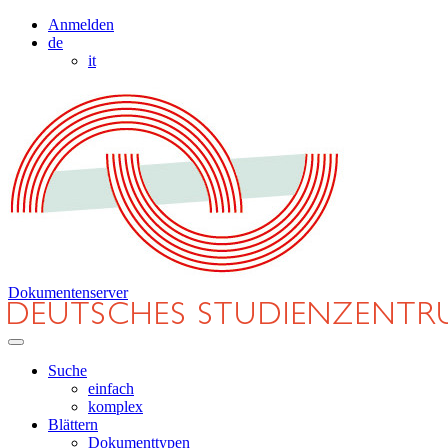
Anmelden
de
it
Dokumentenserver
Suche
einfach
komplex
Blättern
Dokumenttypen