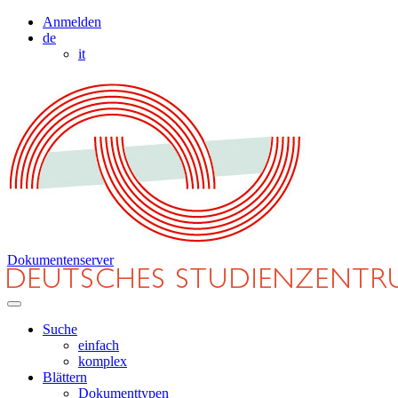
Anmelden
de
it
Dokumentenserver
Suche
einfach
komplex
Blättern
Dokumenttypen