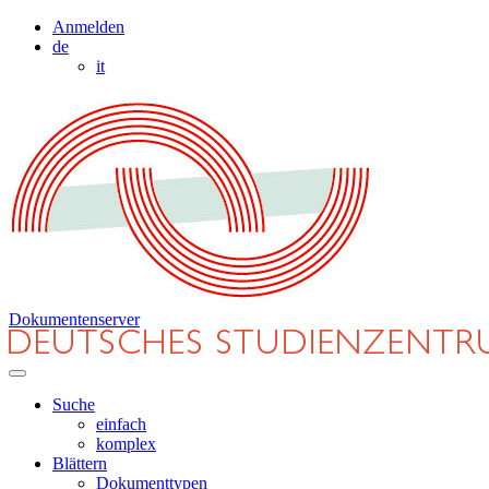
Anmelden
de
it
Dokumentenserver
Suche
einfach
komplex
Blättern
Dokumenttypen