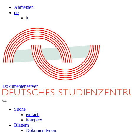
Anmelden
de
it
Dokumentenserver
Suche
einfach
komplex
Blättern
Dokumenttypen