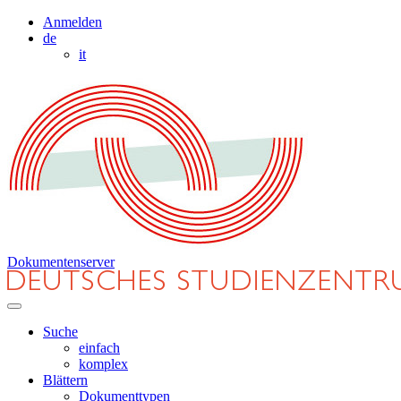
Anmelden
de
it
Dokumentenserver
Suche
einfach
komplex
Blättern
Dokumenttypen